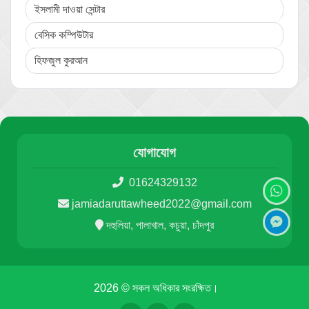
ইসলামী দাওয়া সেন্টার
বেসিক কম্পিউটার
হিফজুল কুরআন
যোগাযোগ
01624329132
jamiadaruttawheed2022@gmail.com
দহুলিয়া, পালাখাল, কচুয়া, চাঁদপুর
2026 © সকল অধিকার সংরক্ষিত।