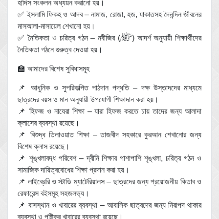
হাদিস সংকলন অধ্যয়ন করানো হয়।
✅ ইসলামি ফিকহ ও আদব – নামাজ, রোজা, হজ, যাকাতসহ দৈনন্দিন জীবনের
মাসআলা-মাসায়েল শেখানো হয়।
✅ নৈতিকতা ও চরিত্র গঠন – নবীজির (ﷺ) আদর্শ অনুযায়ী শিক্ষার্থীদের
নৈতিকতা গঠনে গুরুত্ব দেওয়া হয়।
🏫 আমাদের বিশেষ সুবিধাসমূহ
📌 আধুনিক ও সুপরিকল্পিত পাঠদান পদ্ধতি – দক্ষ উস্তাদদের মাধ্যমে
ছাত্রদের বয়স ও মান অনুযায়ী উপযোগী শিক্ষাদান করা হয়।
📌 হিফজ ও নাযেরা শিক্ষা – যারা হিফজ করতে চায় তাদের জন্য আলাদা
ক্লাসের ব্যবস্থা রয়েছে।
📌 বিশুদ্ধ তিলাওয়াত শিক্ষা – তাজবীদ সহকারে কুরআন শেখানোর জন্য
বিশেষ ক্লাস রয়েছে।
📌 শৃঙ্খলাবদ্ধ পরিবেশ – দ্বীনি শিক্ষার পাশাপাশি শৃঙ্খলা, চরিত্র গঠন ও
সামাজিক দায়িত্ববোধের শিক্ষা প্রদান করা হয়।
📌 লাইব্রেরি ও স্টাডি ম্যাটেরিয়ালস – ছাত্রদের জন্য প্রয়োজনীয় কিতাব ও
রেফারেন্স বইসমূহ সহজলভ্য।
📌 বাসস্থান ও খাবারের ব্যবস্থা – আবাসিক ছাত্রদের জন্য নিরাপদ থাকার
ব্যবস্থা ও পুষ্টিকর খাবারের ব্যবস্থা রয়েছে।