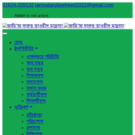
01624-329132
jamiadaruttawheed2022@gmail.com
Addon is not active.
হোম
ইনস্টিটিউট
একনজরে পরিচিতি
আয় সমুহ
ব্যয় সমুহ
শিক্ষকবৃন্দ
সদস্যবৃন্দ
সদস্য ফরম
কর্মচারীবৃন্দ
শিক্ষার্থীবৃন্দ
ব্যক্তিবর্গ
প্রতিষ্ঠাতা
পরিচালক
প্রশাসক
প্রিন্সিপাল