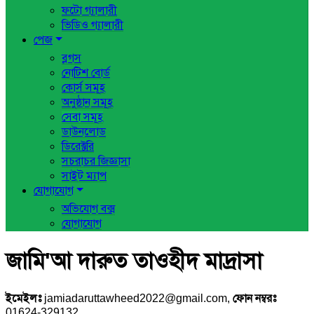
ফটো গ্যালারী
ভিডিও গ্যালারী
পেজ
ব্লগস
নোটিশ বোর্ড
কোর্স সমূহ
অনুষ্ঠান সমূহ
সেবা সমূহ
ডাউনলোড
ডিরেক্টরি
সচরাচর জিজ্ঞাসা
সাইট ম্যাপ
যোগাযোগ
অভিযোগ বক্স
যোগাযোগ
জামি'আ দারুত তাওহীদ মাদ্রাসা
ইমেইলঃ
jamiadaruttawheed2022@gmail.com,
ফোন নম্বরঃ
01624-329132