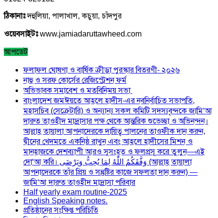
ঠিকানাঃ
দহুলিয়া, পালাখাল, কচুয়া, চাঁদপুর
ওয়েবসাইটঃ
www.jamiadaruttawheed.com
আপডেট
ফলাফল ঘোষণা ও বার্ষিক ক্রীড়া পুরস্কার বিতরণী- ২০২৬
নাহু ও সরফ কোর্সের রেজিস্ট্রেশন ফর্ম
অভিভাবক সমাবেশ ও মতবিনিময় সভা
বাংলাদেশ জমঈয়তে আহলে হাদীস-এর নবনির্বাচিত সভাপতি,
মহাসচিব (সেক্রেটারি) ও অন্যান্য সকল কমিটি সদস্যবৃন্দকে জামি‘আ
দারুত তাওহীদ মাদ্রাসার পক্ষ থেকে আন্তরিক শুভেচ্ছা ও অভিনন্দন।
আল্লাহ তায়ালা আপনাদেরকে দায়িত্ব পালনের তাওফীক দান করুন,
দ্বীনের খেদমতে একনিষ্ঠ রাখুন এবং আহলে হাদীসের মিশন ও
মানহাজকে দেশব্যাপী আরও সুসংহত ও ফলপ্রসূ করে তুলুন—এই
দো‘আ করি। وَفَّقَكُمُ اللّٰهُ لِمَا يُحِبُّ وَيَرْضَى (আল্লাহ তায়ালা
আপনাদেরকে তাঁর প্রিয় ও সন্তুষ্টির কাজে সফলতা দান করুন) —
জামি‘আ দারুত তাওহীদ মাদ্রাসা পরিবার
Half yearly exam routine-2025
English Speaking notes.
প্রতিষ্ঠানের সংক্ষিপ্ত পরিচিতি