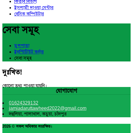
কিতাব বিভাগ
ইসলামী দাওয়া সেন্টার
বেসিক কম্পিউটার
সেবা সমূহ
মুলপাতা
ইনস্টিটিউট কর্নার
সেবা সমূহ
দুঃখিত!
কোনো তথ্য পাওয়া যায়নি।
যোগাযোগ
01624329132
jamiadaruttawheed2022@gmail.com
দহুলিয়া, পালাখাল, কচুয়া, চাঁদপুর
2026 © সকল অধিকার সংরক্ষিত।