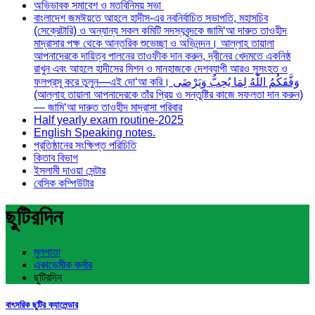
অভিভাবক সমাবেশ ও মতবিনিময় সভা
বাংলাদেশ জমঈয়তে আহলে হাদীস-এর নবনির্বাচিত সভাপতি, মহাসচিব
(সেক্রেটারি) ও অন্যান্য সকল কমিটি সদস্যবৃন্দকে জামি‘আ দারুত তাওহীদ
মাদ্রাসার পক্ষ থেকে আন্তরিক শুভেচ্ছা ও অভিনন্দন। আল্লাহ তায়ালা
আপনাদেরকে দায়িত্ব পালনের তাওফীক দান করুন, দ্বীনের খেদমতে একনিষ্ঠ
রাখুন এবং আহলে হাদীসের মিশন ও মানহাজকে দেশব্যাপী আরও সুসংহত ও
ফলপ্রসূ করে তুলুন—এই দো‘আ করি। وَفَّقَكُمُ اللّٰهُ لِمَا يُحِبُّ وَيَرْضَى
(আল্লাহ তায়ালা আপনাদেরকে তাঁর প্রিয় ও সন্তুষ্টির কাজে সফলতা দান করুন)
— জামি‘আ দারুত তাওহীদ মাদ্রাসা পরিবার
Half yearly exam routine-2025
English Speaking notes.
প্রতিষ্ঠানের সংক্ষিপ্ত পরিচিতি
কিতাব বিভাগ
ইসলামী দাওয়া সেন্টার
বেসিক কম্পিউটার
ছুটিরদিন
মুলপাতা
একাডেমীক কর্নার
ছুটিরদিন
বাৎসরিক ছুটির ক্যালেন্ডার