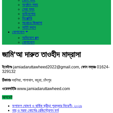
কোর্স সমূহ
অনুষ্ঠান সমূহ
সেবা সমূহ
ডাউনলোড
ডিরেক্টরি
সচরাচর জিজ্ঞাসা
সাইট ম্যাপ
যোগাযোগ
অভিযোগ বক্স
যোগাযোগ
জামি'আ দারুত তাওহীদ মাদ্রাসা
ইমেইলঃ
jamiadaruttawheed2022@gmail.com,
ফোন নম্বরঃ
01624-
329132
ঠিকানাঃ
দহুলিয়া, পালাখাল, কচুয়া, চাঁদপুর
ওয়েবসাইটঃ
www.jamiadaruttawheed.com
আপডেট
ফলাফল ঘোষণা ও বার্ষিক ক্রীড়া পুরস্কার বিতরণী- ২০২৬
নাহু ও সরফ কোর্সের রেজিস্ট্রেশন ফর্ম