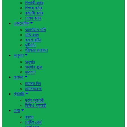
শিক্ষার্থী কর্নার
শিক্ষক কর্নার
কর্মচারী কর্নার
গেমস কর্নার
একাডেমিক
অনলাইনে ভর্তি
ভর্তি ফরম
ক্লাশ রুটিন
ছুটিরদিন
পরীক্ষার ফলাফল
অনুদান
অনুদান
অনুদান ফান্ড
দাতাগণ
মতামত
মতামত দিন
মতামতগুলো
গ্যালারী
ফটো গ্যালারী
ভিডিও গ্যালারী
পেজ
ব্লগস
নোটিশ বোর্ড