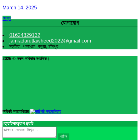
March 14, 2025
দেখুন
যোগাযোগ
01624329132
jamiadaruttawheed2022@gmail.com
দহুলিয়া, পালাখাল, কচুয়া, চাঁদপুর
2026 © সকল অধিকার সংরক্ষিত।
কারিগরি সহযোগিতায়
হোয়াটসাঅ্যাপ চ্যাট
পাঠান