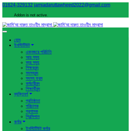
01624-329132
jamiadaruttawheed2022@gmail.com
Addon is not active.
হোম
ইনস্টিটিউট
একনজরে পরিচিতি
আয় সমুহ
ব্যয় সমুহ
শিক্ষকবৃন্দ
সদস্যবৃন্দ
সদস্য ফরম
কর্মচারীবৃন্দ
শিক্ষার্থীবৃন্দ
ব্যক্তিবর্গ
প্রতিষ্ঠাতা
পরিচালক
প্রশাসক
প্রিন্সিপাল
কর্নার
ইনস্টিটিউট কর্নার