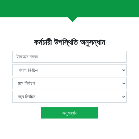
কর্মচারী উপস্থিতি অনুসন্ধান