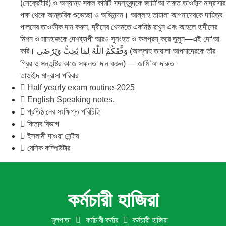
(সেক্রেটারি) ও অন্যান্য সকল কমিটি সদস্যবৃন্দকে জামি‘আ দারুত তাওহীদ মাদ্রাসার
পক্ষ থেকে আন্তরিক শুভেচ্ছা ও অভিনন্দন। আল্লাহ তায়ালা আপনাদেরকে দায়িত্ব
পালনের তাওফীক দান করুন, দ্বীনের খেদমতে একনিষ্ঠ রাখুন এবং আহলে হাদীসের
মিশন ও মানহাজকে দেশব্যাপী আরও সুসংহত ও ফলপ্রসূ করে তুলুন—এই দো‘আ
করি। وَفَّقَكُمُ اللّٰهُ لِمَا يُحِبُّ وَيَرْضَى (আল্লাহ তায়ালা আপনাদেরকে তাঁর
প্রিয় ও সন্তুষ্টির কাজে সফলতা দান করুন) — জামি‘আ দারুত
তাওহীদ মাদ্রাসা পরিবার
Half yearly exam routine-2025
English Speaking notes.
প্রতিষ্ঠানের সংক্ষিপ্ত পরিচিতি
কিতাব বিভাগ
ইসলামী দাওয়া সেন্টার
বেসিক কম্পিউটার
কর্মচারী হাজিরা
মুলপাতা
কর্মচারী কর্নার
কর্মচারী হাজিরা