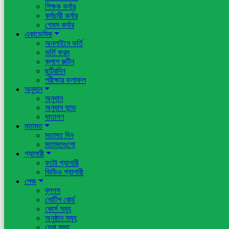
শিক্ষক কর্নার
কর্মচারী কর্নার
গেমস কর্নার
একাডেমিক
অনলাইনে ভর্তি
ভর্তি ফরম
ক্লাশ রুটিন
ছুটিরদিন
পরীক্ষার ফলাফল
অনুদান
অনুদান
অনুদান ফান্ড
দাতাগণ
মতামত
মতামত দিন
মতামতগুলো
গ্যালারী
ফটো গ্যালারী
ভিডিও গ্যালারী
পেজ
ব্লগস
নোটিশ বোর্ড
কোর্স সমূহ
অনুষ্ঠান সমূহ
সেবা সমূহ