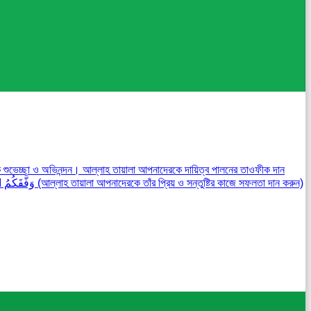
িক শুভেচ্ছা ও অভিনন্দন। আল্লাহ তায়ালা আপনাদেরকে দায়িত্ব পালনের তাওফীক দান