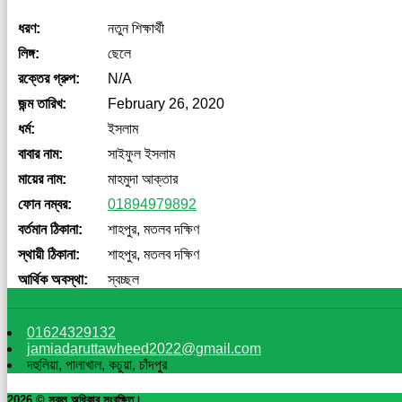
ধরণ:
নতুন শিক্ষার্থী
লিঙ্গ:
ছেলে
রক্তের গ্রুপ:
N/A
জন্ম তারিখ:
February 26, 2020
ধর্ম:
ইসলাম
বাবার নাম:
সাইফুল ইসলাম
মায়ের নাম:
মাহমুদা আক্তার
ফোন নম্বর:
01894979892
বর্তমান ঠিকানা:
শাহপুর, মতলব দক্ষিণ
স্থায়ী ঠিকানা:
শাহপুর, মতলব দক্ষিণ
আর্থিক অবস্থা:
স্বচ্ছল
01624329132
jamiadaruttawheed2022@gmail.com
দহুলিয়া, পালাখাল, কচুয়া, চাঁদপুর
2026 © সকল অধিকার সংরক্ষিত।