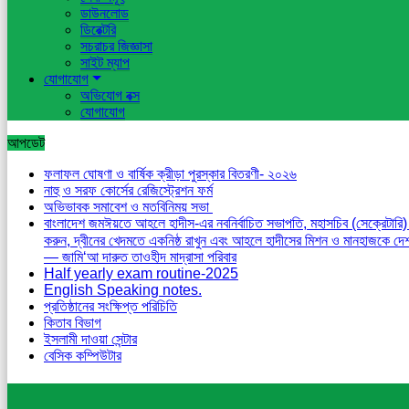
ডাউনলোড
ডিরেক্টরি
সচরাচর জিজ্ঞাসা
সাইট ম্যাপ
যোগাযোগ
অভিযোগ বক্স
যোগাযোগ
আপডেট
ফলাফল ঘোষণা ও বার্ষিক ক্রীড়া পুরস্কার বিতরণী- ২০২৬
নাহু ও সরফ কোর্সের রেজিস্ট্রেশন ফর্ম
অভিভাবক সমাবেশ ও মতবিনিময় সভা
বাংলাদেশ জমঈয়তে আহলে হাদীস-এর নবনির্বাচিত সভাপতি, মহাসচিব (সেক্রেটারি)
করুন, দ্বীনের খেদমতে একনিষ্ঠ রাখুন এবং আহলে হাদীসের মিশন ও মানহাজকে দেশব্যাপী আরও সুসংহত ও ফলপ্রসূ করে তুলুন—এই দো‘আ করি। َيَرْضَى
— জামি‘আ দারুত তাওহীদ মাদ্রাসা পরিবার
Half yearly exam routine-2025
English Speaking notes.
প্রতিষ্ঠানের সংক্ষিপ্ত পরিচিতি
কিতাব বিভাগ
ইসলামী দাওয়া সেন্টার
বেসিক কম্পিউটার