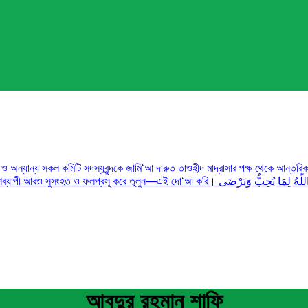
 ও অন্যান্য সকল কমিটি সদস্যবৃন্দকে জামি‘আ দারুত তাওহীদ মাদ্রাসার পক্ষ থেকে আন্তর
وَفَّقَكُمُ اللّٰهُ لِمَا يُحِبُّ و (আল্লাহ তায়ালা আপনাদেরকে তাঁর প্রিয় ও সন্তুষ্টির কাজে সফলতা দান করুন)
আবদুর রহমান শাফি