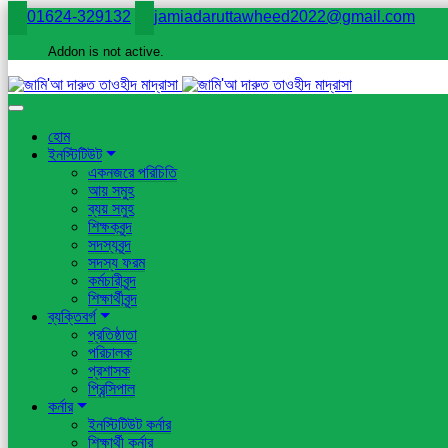
01624-329132
jamiadaruttawheed2022@gmail.com
Addon is not active.
হোম
ইনস্টিটিউট
একনজরে পরিচিতি
আয় সমুহ
ব্যয় সমুহ
শিক্ষকবৃন্দ
সদস্যবৃন্দ
সদস্য ফরম
কর্মচারীবৃন্দ
শিক্ষার্থীবৃন্দ
ব্যক্তিবর্গ
প্রতিষ্ঠাতা
পরিচালক
প্রশাসক
প্রিন্সিপাল
কর্নার
ইনস্টিটিউট কর্নার
শিক্ষার্থী কর্নার