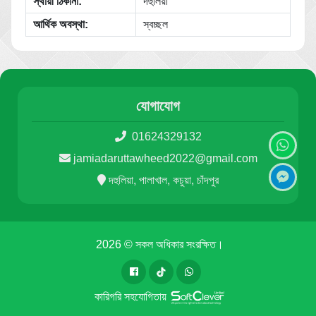
স্থায়ী ঠিকানা:
দহুলিয়া
আর্থিক অবস্থা:
স্বচ্ছল
যোগাযোগ
01624329132
jamiadaruttawheed2022@gmail.com
দহুলিয়া, পালাখাল, কচুয়া, চাঁদপুর
2026 © সকল অধিকার সংরক্ষিত।
কারিগরি সহযোগিতায়