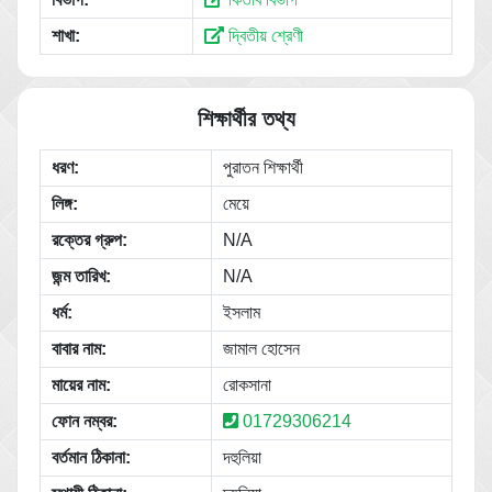
শাখা:
দ্বিতীয় শ্রেণী
শিক্ষার্থীর তথ্য
ধরণ:
পুরাতন শিক্ষার্থী
লিঙ্গ:
মেয়ে
রক্তের গ্রুপ:
N/A
জন্ম তারিখ:
N/A
ধর্ম:
ইসলাম
বাবার নাম:
জামাল হোসেন
মায়ের নাম:
রোকসানা
ফোন নম্বর:
01729306214
বর্তমান ঠিকানা:
দহুলিয়া