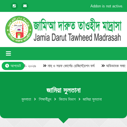
Addon is not active.
ড়া পুরস্কার বিতরণী- ২০২৬
আপডেট
নাহু ও সরফ কোর্সের রেজিস্ট্রেশন ফর্ম
অভিভাবক সমাবেশ 
জামিয়া সুলতানা
মুলপাতা
শিক্ষার্থীবৃন্দ
কিতাব বিভাগ
জামিয়া সুলতানা