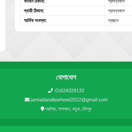
বর্তমান ঠিকানা:
প্রসন্নকাপ
স্থায়ী ঠিকানা:
প্রসন্নকাপ
আর্থিক অবস্থা:
স্বচ্ছল
যোগাযোগ
01624329132
jamiadaruttawheed2022@gmail.com
দহুলিয়া, পালাখাল, কচুয়া, চাঁদপুর