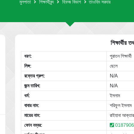
মুলপাতা
শিক্ষার্থীবৃন্দ
হিফজ বিভাগ
তাওহিদ সরদার
শিক্ষার্থীর তথ
ধরণ:
পুরাতন শিক্ষার্থী
লিঙ্গ:
ছেলে
রক্তের গ্রুপ:
N/A
জন্ম তারিখ:
N/A
ধর্ম:
ইসলাম
বাবার নাম:
শরিফুল ইসলাম
মায়ের নাম:
রাইহানা আক্তার
ফোন নম্বর:
0187906