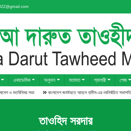
2022@gmail.com
একাডেমিক
অনুদান
মতামত
গ্যালারী
পেজ
 ও মতবিনিময় সভা
তাওহিদ সরদার