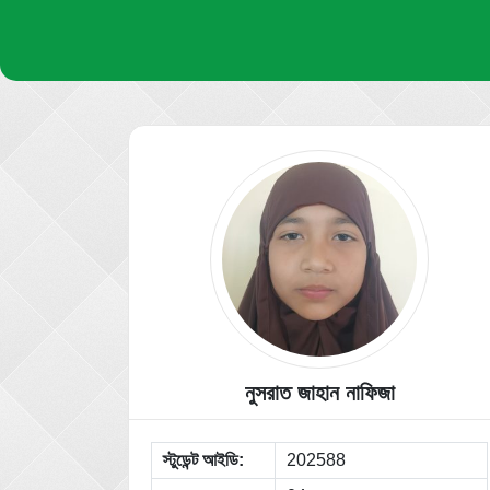
নুসরাত জাহান না‌ফিজা
স্টুডেন্ট আইডি:
202588