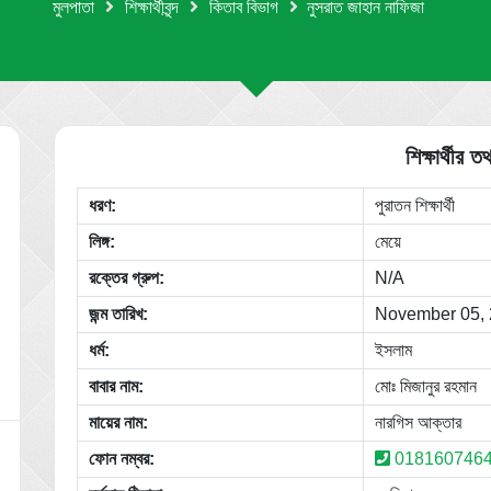
মুলপাতা
শিক্ষার্থীবৃন্দ
কিতাব বিভাগ
নুসরাত জাহান না‌ফিজা
শিক্ষার্থীর তথ
ধরণ:
পুরাতন শিক্ষার্থী
লিঙ্গ:
মেয়ে
রক্তের গ্রুপ:
N/A
জন্ম তারিখ:
November 05,
ধর্ম:
ইসলাম
বাবার নাম:
মোঃ মিজানুর রহমান
মায়ের নাম:
নার‌গিস আক্তার
ফোন নম্বর:
018160746