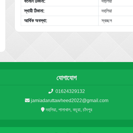
বর্তমান ঠিকানা:
দহু‌লিয়া
স্থায়ী ঠিকানা:
দহু‌লিয়া
আর্থিক অবস্থা:
স্বচ্ছল
যোগাযোগ
01624329132
jamiadaruttawheed2022@gmail.com
দহুলিয়া, পালাখাল, কচুয়া, চাঁদপুর