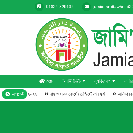
01624-329132
jamiadaruttawheed
হোম
ইনস্টিটিউট
ব্যক্তিবর্গ
কর্নার
স্কার বিতরণী- ২০২৬
আপডেট
নাহু ও সরফ কোর্সের রেজিস্ট্রেশন ফর্ম
অভিভাবক সমাব