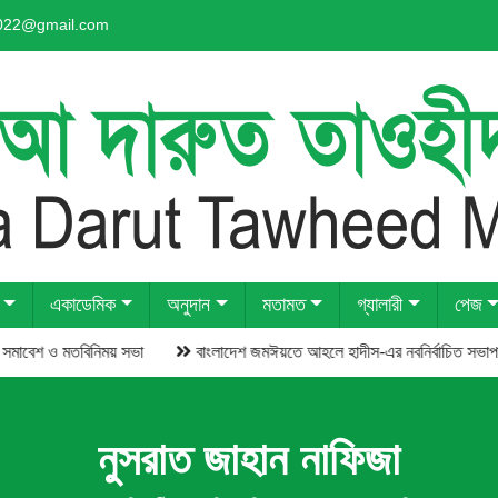
2022@gmail.com
একাডেমিক
অনুদান
মতামত
গ্যালারী
পেজ
েশ ও মতবিনিময় সভা
নুসরাত জাহান না‌ফিজা