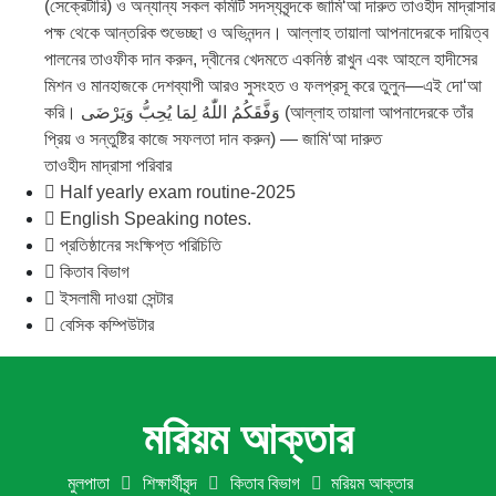
(সেক্রেটারি) ও অন্যান্য সকল কমিটি সদস্যবৃন্দকে জামি‘আ দারুত তাওহীদ মাদ্রাসার
পক্ষ থেকে আন্তরিক শুভেচ্ছা ও অভিনন্দন। আল্লাহ তায়ালা আপনাদেরকে দায়িত্ব
পালনের তাওফীক দান করুন, দ্বীনের খেদমতে একনিষ্ঠ রাখুন এবং আহলে হাদীসের
মিশন ও মানহাজকে দেশব্যাপী আরও সুসংহত ও ফলপ্রসূ করে তুলুন—এই দো‘আ
করি। وَفَّقَكُمُ اللّٰهُ لِمَا يُحِبُّ وَيَرْضَى (আল্লাহ তায়ালা আপনাদেরকে তাঁর
প্রিয় ও সন্তুষ্টির কাজে সফলতা দান করুন) — জামি‘আ দারুত
তাওহীদ মাদ্রাসা পরিবার
Half yearly exam routine-2025
English Speaking notes.
প্রতিষ্ঠানের সংক্ষিপ্ত পরিচিতি
কিতাব বিভাগ
ইসলামী দাওয়া সেন্টার
বেসিক কম্পিউটার
মরিয়ম আক্তার
মুলপাতা
শিক্ষার্থীবৃন্দ
কিতাব বিভাগ
মরিয়ম আক্তার