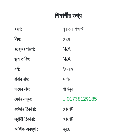
শিক্ষার্থীর তথ্য
ধরণ:
পুরাতন শিক্ষার্থী
লিঙ্গ:
মেয়ে
রক্তের গ্রুপ:
N/A
জন্ম তারিখ:
N/A
ধর্ম:
ইসলাম
বাবার নাম:
জমির
মায়ের নাম:
শাহিনুর
ফোন নম্বর:
01738129185
বর্তমান ঠিকানা:
দোয়াটি
স্থায়ী ঠিকানা:
দোয়াটি
আর্থিক অবস্থা:
স্বচ্ছল