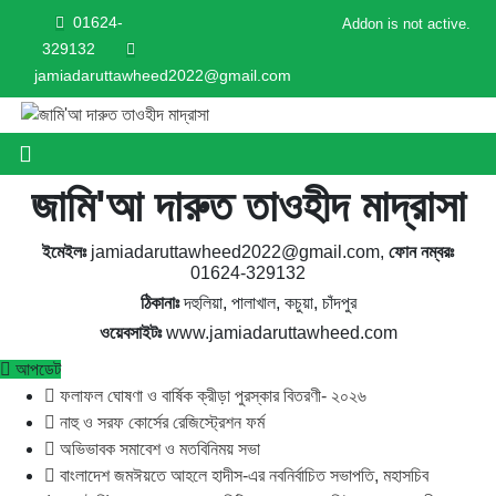
01624-
Addon is not active.
329132
jamiadaruttawheed2022@gmail.com
জামি'আ দারুত তাওহীদ মাদ্রাসা
ইমেইলঃ
jamiadaruttawheed2022@gmail.com,
ফোন নম্বরঃ
01624-329132
ঠিকানাঃ
দহুলিয়া, পালাখাল, কচুয়া, চাঁদপুর
ওয়েবসাইটঃ
www.jamiadaruttawheed.com
আপডেট
ফলাফল ঘোষণা ও বার্ষিক ক্রীড়া পুরস্কার বিতরণী- ২০২৬
নাহু ও সরফ কোর্সের রেজিস্ট্রেশন ফর্ম
অভিভাবক সমাবেশ ও মতবিনিময় সভা
বাংলাদেশ জমঈয়তে আহলে হাদীস-এর নবনির্বাচিত সভাপতি, মহাসচিব