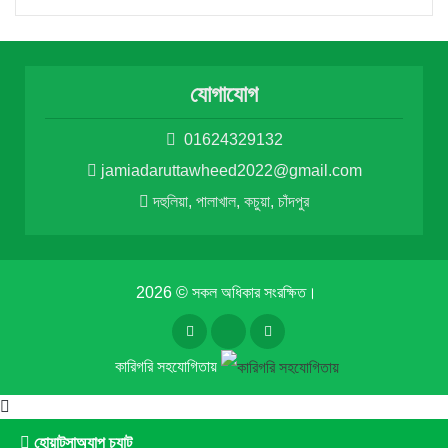
যোগাযোগ
01624329132
jamiadaruttawheed2022@gmail.com
দহুলিয়া, পালাখাল, কচুয়া, চাঁদপুর
2026 © সকল অধিকার সংরক্ষিত।
কারিগরি সহযোগিতায়
হোয়াটসাঅ্যাপ চ্যাট