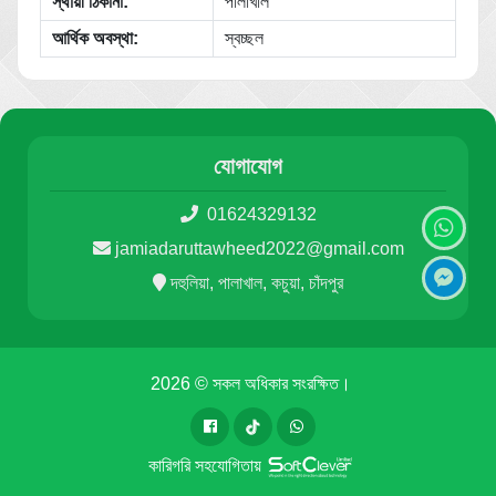
স্থায়ী ঠিকানা:
পালাখাল
আর্থিক অবস্থা:
স্বচ্ছল
যোগাযোগ
01624329132
jamiadaruttawheed2022@gmail.com
দহুলিয়া, পালাখাল, কচুয়া, চাঁদপুর
2026 © সকল অধিকার সংরক্ষিত।
কারিগরি সহযোগিতায়