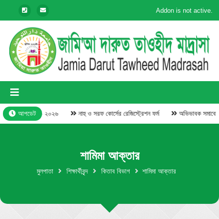
Addon is not active.
 পুরস্কার বিতরণী- ২০২৬
আপডেট
নাহু ও সরফ কোর্সের রেজিস্ট্রেশন ফর্ম
অভিভাবক সমাবেশ ও
শামিমা আক্তার
মুলপাতা
শিক্ষার্থীবৃন্দ
কিতাব বিভাগ
শামিমা আক্তার