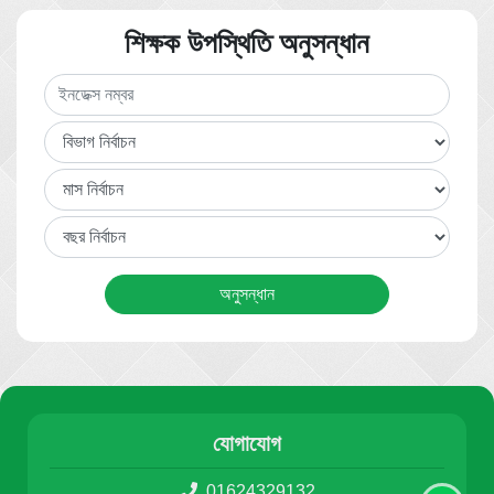
শিক্ষক উপস্থিতি অনুসন্ধান
যোগাযোগ
01624329132