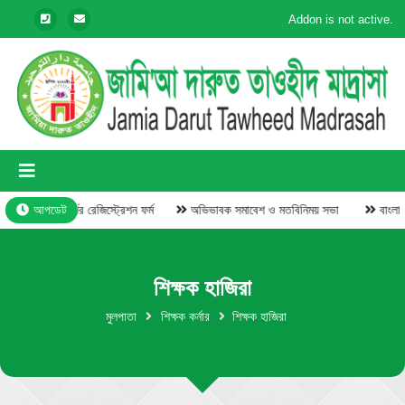
Addon is not active.
নাহু ও সরফ কোর্সের রেজিস্ট্রেশন ফর্ম
আপডেট
অভিভাবক সমাবেশ ও মতবিনিময় সভা
শিক্ষক হাজিরা
মুলপাতা
শিক্ষক কর্নার
শিক্ষক হাজিরা