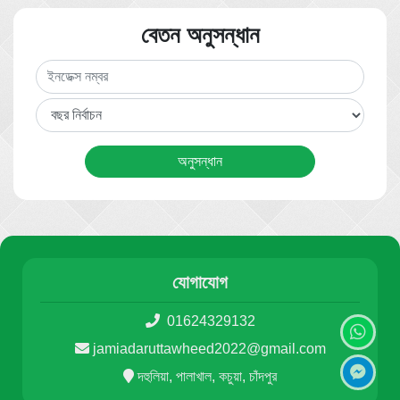
বেতন অনুসন্ধান
যোগাযোগ
01624329132
jamiadaruttawheed2022@gmail.com
দহুলিয়া, পালাখাল, কচুয়া, চাঁদপুর